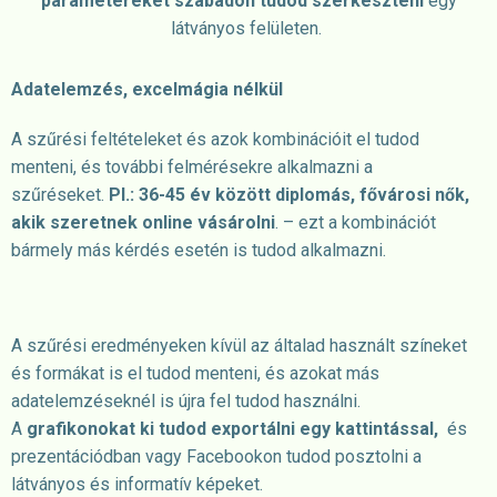
paramétereket szabadon tudod szerkeszteni
egy
látványos felületen.
Adatelemzés, excelmágia nélkül
A szűrési feltételeket és azok kombinációit el tudod
menteni, és további felmérésekre alkalmazni a
szűréseket.
Pl.: 36-45 év között diplomás, fővárosi nők,
akik szeretnek online vásárolni
. – ezt a kombinációt
bármely más kérdés esetén is tudod alkalmazni.
A szűrési eredményeken kívül az
általad használt színeket
és
formákat is el tudod menteni, és azokat más
adatelemzéseknél is újra fel tudod használni.
A
grafikonokat ki tudod exportálni egy kattintással,
és
prezentációdban vagy Facebookon tudod posztolni a
látványos és informatív képeket.