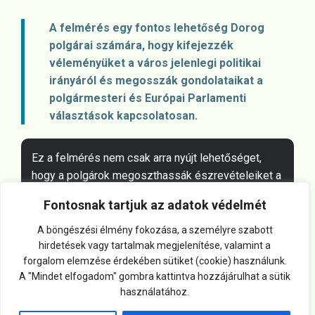
A felmérés egy fontos lehetőség Dorog
polgárai számára, hogy kifejezzék
véleményüket a város jelenlegi politikai
irányáról és megosszák gondolataikat a
polgármesteri és Európai Parlamenti
választások kapcsolatosan.
Ez a felmérés nem csak arra nyújt lehetőséget,
hogy a polgárok megoszthassák észrevételeiket a
város jelenlegi helyzetéről, hanem arra is, hogy
Fontosnak tartjuk az adatok védelmét
értékeljék a helyi politikai vezetők munkáját.
A böngészési élmény fokozása, a személyre szabott
hirdetések vagy tartalmak megjelenítése, valamint a
Arra bíztatjuk Dorog lakóit, hogy éljenek ezzel a
forgalom elemzése érdekében sütiket (cookie) használunk.
lehetőséggel, vegyenek részt ebben a felmérésben, és
A "Mindet elfogadom" gombra kattintva hozzájárulhat a sütik
osszák meg véleményüket a felmérés során. Az Ön
használatához.
hangja döntő szerepet játszik Dorog jövőjének