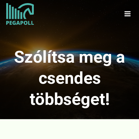
Skip
to
content
Szólítsa meg a
csendes
többséget!