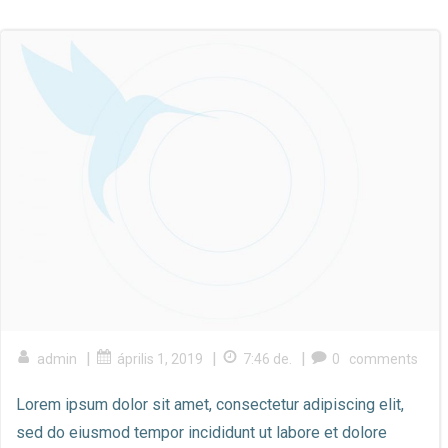
Skip
to
content
|
|
|
admin
április 1, 2019
7:46 de.
0
comments
Lorem ipsum dolor sit amet, consectetur adipiscing elit,
sed do eiusmod tempor incididunt ut labore et dolore