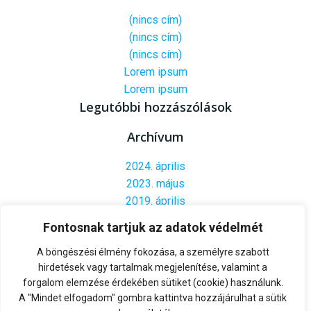
(nincs cím)
(nincs cím)
(nincs cím)
Lorem ipsum
Lorem ipsum
Legutóbbi hozzászólások
Archívum
2024. április
2023. május
2019. április
Kategóriák
Fontosnak tartjuk az adatok védelmét
Uncategorized
A böngészési élmény fokozása, a személyre szabott
Meta
hirdetések vagy tartalmak megjelenítése, valamint a
forgalom elemzése érdekében sütiket (cookie) használunk.
Bejelentkezés
A "Mindet elfogadom" gombra kattintva hozzájárulhat a sütik