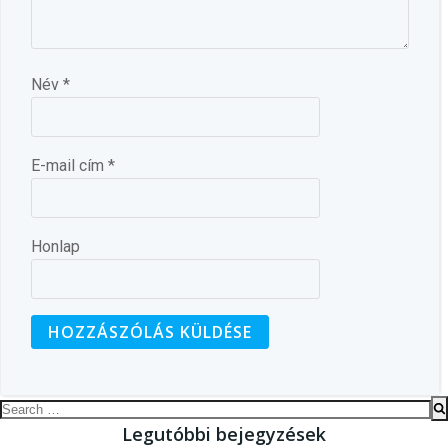
Név
*
E-mail cím
*
Honlap
Search
Legutóbbi bejegyzések
for: